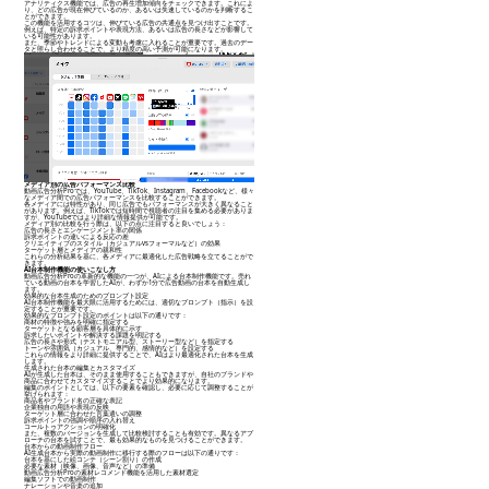
アナリティクス機能では、広告の再生増加傾向をチェックできます。これによ
り、どの広告が現在伸びているのか、あるいは失速しているのかを判断するこ
とができます。
この機能を活用するコツは、伸びている広告の共通点を見つけ出すことです。
例えば、特定の訴求ポイントや表現方法、あるいは広告の長さなどが影響して
いる可能性があります。
また、季節やトレンドによる変動も考慮に入れることが重要です。過去のデー
タと照らし合わせることで、より精度の高い予測が可能になります。
メディア別の広告パフォーマンス比較
動画広告分析Proでは、YouTube、TikTok、Instagram、Facebookなど、様々
なメディア間での広告パフォーマンスを比較することができます。
各メディアには特性があり、同じ広告でもパフォーマンスが大きく異なること
があります。例えば、TikTokでは短時間で視聴者の注目を集める必要がありま
すが、YouTubeではより詳細な情報提供が可能です。
メディア別の比較を行う際は、以下の点に注目すると良いでしょう：
広告の長さとエンゲージメント率の関係
訴求ポイントの違いによる反応の差
クリエイティブのスタイル（カジュアルvsフォーマルなど）の効果
ターゲット層とメディアの親和性
これらの分析結果を基に、各メディアに最適化した広告戦略を立てることがで
きます。
AI台本制作機能の使いこなし方
動画広告分析Proの革新的な機能の一つが、AIによる台本制作機能です。売れ
ている動画の台本を学習したAIが、わずか1分で広告動画の台本を自動生成し
ます。
効果的な台本生成のためのプロンプト設定
AI台本制作機能を最大限に活用するためには、適切なプロンプト（指示）を設
定することが重要です。
効果的なプロンプト設定のポイントは以下の通りです：
商材の特徴や強みを明確に指定する
ターゲットとなる顧客層を具体的に示す
訴求したいポイントや解決する課題を明記する
広告の長さや形式（テストモニアル型、ストーリー型など）を指定する
トーンや雰囲気（カジュアル、専門的、感情的など）を設定する
これらの情報をより詳細に提供することで、AIはより最適化された台本を生成
します。
生成された台本の編集とカスタマイズ
AIが生成した台本は、そのまま使用することもできますが、自社のブランドや
商品に合わせてカスタマイズすることでより効果的になります。
編集のポイントとしては、以下の要素を確認し、必要に応じて調整することが
挙げられます：
商品名やブランド名の正確な表記
企業独自の用語や表現の反映
ターゲット層に合わせた言葉遣いの調整
訴求ポイントの強調や順序の入れ替え
コールトゥアクションの明確化
また、複数のバージョンを生成して比較検討することも有効です。異なるアプ
ローチの台本を試すことで、最も効果的なものを見つけることができます。
台本からの動画制作フロー
AI生成台本から実際の動画制作に移行する際のフローは以下の通りです：
台本を基にした絵コンテ（シーン割り）の作成
必要な素材（映像、画像、音声など）の準備
動画広告分析Proの素材レコメンド機能を活用した素材選定
編集ソフトでの動画制作
ナレーションや音楽の追加