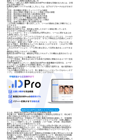
無料トライアル期間の効果的な使い方
7日間という限られた期間で動画広告分析Proの価値を見極めるためには、計画
的な活用が重要です。
効果的な無料トライアルの過ごし方としては、以下のアプローチがおすすめで
す：
1日目：基本機能の把握とチュートリアルの確認
2日目：自社の商材に関連するトレンド商材と広告の調査
3日目：競合他社の広告分析と成功事例の研究
4日目：AI台本制作機能を使った広告台本の作成
5日目：素材レコメンド機能の活用と素材の検討
6日目：チーム共有機能の試用と活用プランの検討
7日目：全体の振り返りと導入効果の評価
この7日間で各機能を一通り試すことで、ツールの価値を正確に判断すること
ができます。
充実したサポート体制
動画広告分析Proでは、契約後も充実したサポート体制が整っています。
主なサポート内容は以下の通りです：
チャットサポート：チャットの回答率は100%を誇り、ツールに関するあらゆ
る質問に対応しています。
オンボーディング：パーソナライズされたオンボーディングにより、ツールの
活用方法を効率的に学ぶことができます。すでに1700社以上の企業がこのオン
ボーディングを受けています。
ASPの紹介：希望に応じてASP（アフィリエイト・サービス・プロバイダ）の
紹介も可能で、案件選定をスムーズに進めることができます。これまでに1000
件以上のASP紹介実績があります。
これらのサポートにより、ツール導入後も安心して活用を進めることができま
す。
継続的な学習とスキルアップの機会
動画広告分析Proでは、継続的な学習とスキルアップの機会も提供されていま
す。
具体的には以下のような機会があります：
ユーザー交流会：東京をはじめとする各地で定期的に開催されるユーザー交流
会に参加できます。
分析Pro編集部コンテンツ：動画広告分析Proの最新機能や活用方法、ユーザ
ーインタビュー記事などを定期的に配信しています。
匿名FAQ：広告運用やツールの使い方について匿名で質問でき、他の運用者の
Q&Aも参照できます。
これらの機会を活用することで、常に最新のトレンドやノウハウをキャッチア
ップし、広告運用のスキルを向上させることができます。
動画広告分析Proの無料トライアルはこちら
まとめ：動画広告分析Proで実現する広告運用の革新
本記事では、動画広告分析Proの基本機能から実践的な活用法まで、初心者で
も3分で始められる完全ガイドをお届けしました。
動画広告分析Proは、圧倒的なデータ量と最新のAI技術を駆使して、市場調査
から広告制作までをワンストップでサポートするツールです。主要な機能とし
て、トレンド商材ランキング、広告動画・バナー分析、LP分析、AI台本制作、
素材レコメンドなどが提供されています。
導入企業の事例からは、クリエイティブの当たる率が3〜5倍に向上するなど、
具体的な成果が報告されています。また、2026年4月現在実施中の新規契約キ
ャンペーンでは、DProアカデミーへの招待や限定ウェビナーアーカイブな
ど、9つの特典が提供されています。
動画広告市場が拡大を続ける中、効果的な広告戦略の立案と実行はビジネス成
功の鍵となります。動画広告分析Proを活用することで、競合他社の広告戦略
を把握し、効果的なクリエイティブを効率的に作成することができます。
7日間の無料トライアルを利用して、ぜひ動画広告分析Proの可能性を体験して