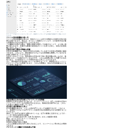
※イメージはジャンルランキング。商材ランキングも同様の画面でご覧いただ
けます。
ジャンル別比較機能の使い方
ジャンル別比較機能を使えば、特定のジャンル内での商材の人気度や広告の効
果を比較できます。例えば、ダイエット商材のジャンルで、どの訴求方法が最
も効果的なのかを分析することができます。
この機能を活用する際は、複数の商材を選択して比較することで、より深い洞
察が得られます。共通する要素や差別化ポイントを見つけ出し、自社の広告戦
略に活かしましょう。
広告主分析で競合の戦略を把握
広告主分析機能では、特定の広告主が出稿している全ての広告を実績順に確認
できます。これにより、競合他社がどのような広告戦略を展開しているのかを
詳細に把握することができます。
注目すべきポイントは、競合他社の広告の中で特に再生回数が多いものや、長
期間にわたって出稿されているものです。これらは効果が高いと判断できる広
告であり、その訴求ポイントや表現方法から学ぶことができます。
また、競合他社の広告出稿パターンを分析することで、季節性やキャンペーン
のタイミングなども把握できます。これらの情報は、自社の広告戦略を立てる
上で非常に有益です。
広告企画のためのLP分析とアナリティクス活用術
効果的な広告を企画するためには、ランディングページ（LP）の分析や広告の
パフォーマンスデータの活用が欠かせません。動画広告分析Proには、これら
を支援する機能が充実しています。
LP分析で成功事例から学ぶ
LP分析機能を使えば、ジャンル別のLPランキングを確認できます。これによ
り、各業界でどのようなLPデザインや訴求方法が効果的なのかを把握すること
ができます。
成功しているLPを分析する際のポイントは、以下の要素に注目することです：
ヘッダー部分の訴求文や画像
ユーザーの行動を促すCTA（Call To Action）ボタンの配置や表現
商品・サービスのベネフィットの伝え方
証拠や実績の提示方法
全体的な情報の流れと構成
これらの要素を自社のLPに取り入れることで、コンバージョン率の向上が期待
できます。
アナリティクス機能で広告効果を予測