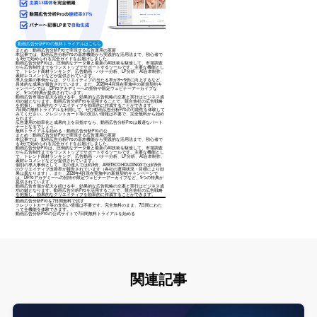
動画広告分析Proの無料トライアルはこちら
まとめ：動画広告分析Proで実現する広告運用の革新
本記事では、動画広告分析Proの基本機能から実践的な活用法まで、初心者で
も3分で始められる完全ガイドをお届けしました。
動画広告分析Proは、圧倒的なデータ量と最新のAI技術を駆使して、市場調査
から広告制作までをワンストップでサポートするツールです。主要な機能とし
て、トレンド商材ランキング、広告動画・バナー分析、LP分析、AI台本制作、
素材レコメンドなどが提供されています。
導入企業の事例からは、クリエイティブの当たる率が3〜5倍に向上するなど、
具体的な成果が報告されています。また、2026年4月現在実施中の新規契約キ
ャンペーンでは、DProアカデミーへの招待や限定ウェビナーアーカイブな
ど、9つの特典が提供されています。
動画広告市場が拡大を続ける中、効果的な広告戦略の立案と実行はビジネス成
功の鍵となります。動画広告分析Proを活用することで、競合他社の広告戦略
を把握し、効果的なクリエイティブを効率的に作成することができます。
7日間の無料トライアルを利用して、ぜひ動画広告分析Proの可能性を体験して
みてください。クレジットカード等の支払い情報は不要で、完全無料から始め
られます。
広告運用の効率化と成果向上を目指すなら、動画広告分析Proは最適なパート
ナーとなるでしょう。
無料トライアルを始める：動画広告分析Proの公
まとめ：動画広告分析Proで実現する広告運用の革新
本記事では、動画広告分析Proの基本機能から実践的な活用法まで、初心者で
も3分で始められる完全ガイドをお届けしました。
動画広告分析Proは、圧倒的なデータ量と最新のAI技術を駆使して、市場調査
から広告制作までをワンストップでサポートするツールです。主要な機能とし
て、トレンド商材ランキング、広告動画・バナー分析、LP分析、AI台本制作、
素材レコメンドなどが提供されています。
個別の導入事例として、北の達人では約3倍、ARETECOHOLDINGSでは約5倍
のクリエイティブ改善率が報告されています（各社の運用状況・目標により効
果は異なります）。また、2026年4月現在実施中の新規契約キャンペーンで
は、DProアカデミーへの招待や限定ウェビナーアーカイブなど、9つの特典が
提供されています。
動画広告市場が拡大を続ける中、効果的な広告戦略の立案と実行はビジネス成
功の鍵となります。動画広告分析Proを活用することで、競合他社の広告戦略
を把握し、効果的なクリエイティブを効率的に作成することができます。
動画広告分析Proを7日間無料で試す
クレジットカード等の支払い情報は不要です。完全無料のまま、7日間にわた
って全機能を体験できます。
動画広告分析Proの公式サイトで7日間無料トライアルを始める
関連記事