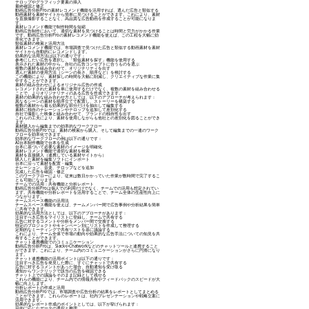
テロップやグラフィック要素の挿入
最終確認と修正
動画広告分析Proの素材レコメンド機能を活用すれば、選んだ広告と類似する
動画素材を素材サイトから簡単に見つけることができます。これにより、素材
を直接撮影することなく、高品質な広告動画を作成することが可能になりま
す。
素材レコメンド機能で制作時間を短縮
動画広告制作において、適切な素材を見つけることは時間と労力がかかる作業
です。動画広告分析Proの素材レコメンド機能を使えば、この工程を大幅に効
率化できます。
類似素材の検索と活用方法
素材レコメンド機能では、市場調査で見つけた広告と類似する動画素材を素材
サイトから自動的にレコメンドします。
効果的な活用方法は以下の通りです：
参考にしたい広告を選択し、「類似素材を探す」機能を使用する
表示された素材の中から、自社の広告コンセプトに合うものを選ぶ
複数の素材を組み合わせて、オリジナリティを出す
選んだ素材の使用方法（シーンの長さ、順序など）を検討する
この機能により、素材探しの時間を大幅に削減し、クリエイティブな作業に集
中することができます。
素材の組み合わせによるオリジナル広告の作成
レコメンドされた素材を単に使用するだけでなく、複数の素材を組み合わせる
ことで、よりオリジナリティのある広告を作成できます。
素材の効果的な組み合わせ方としては、以下のアプローチが考えられます：
異なるシーンの素材を順序立てて配置し、ストーリーを構築する
複数の素材から最も効果的な部分だけを抽出して編集する
素材に独自のナレーションやテロップを追加して差別化する
自社で撮影した映像と組み合わせて、ブランドの独自性を出す
これらの工夫により、素材を使用しながらも他社との差別化を図ることができ
ます。
素材購入から編集までの効率的なワークフロー
動画広告分析Proでは、素材の検索から購入、そして編集までの一連のワーク
フローを効率化できます。
効率的なワークフローの例は以下の通りです：
AI台本制作機能で台本を生成
台本に基づいて必要な素材のイメージを明確化
素材レコメンド機能で適切な素材を検索
素材を直接購入（連携している素材サイトから）
購入した素材を編集ソフトにインポート
台本に沿って素材を配置・編集
ナレーション、音楽、テロップなどを追加
完成した広告を確認・修正
このワークフローにより、従来は数日かかっていた作業が数時間で完了するこ
とも可能になります。
チームでの活用：共有機能と分析レポート
動画広告分析Proは個人での利用だけでなく、チームでの活用も想定されてい
ます。共有機能や分析レポートを活用することで、チーム全体の生産性向上に
つながります。
チームスペース機能の活用法
チームスペース機能を使えば、チームメンバー間で広告事例や分析結果を簡単
に共有できます。
効果的な活用方法としては、以下のアプローチがあります：
注目すべき広告をマイリストに登録し、チームで共有する
広告に対するコメントや分析をメンバー間で交換する
特定のプロジェクトやキャンペーン別にリストを作成して整理する
定期的なミーティングで共有リストを基に議論する
これにより、チーム全体で市場の動向や効果的な広告手法についての知見を共
有することができます。
チャット連携機能でのコミュニケーション
動画広告分析Proは、SlackやChatworkなどのチャットツールと連携すること
ができます。これにより、チーム内のコミュニケーションがさらに円滑になり
ます。
チャット連携機能の活用ポイントは以下の通りです：
注目すべき広告を発見した際に、すぐにチャットで共有する
広告に対するコメントがあった場合、自動通知を受け取る
通知からワンクリックで該当の広告を確認できる
チャット上での議論をそのまま記録として残せる
これらの機能により、チーム内での情報共有やフィードバックのスピードが大
幅に向上します。
分析レポートの作成と活用
動画広告分析Proでは、市場調査や広告分析の結果をレポートとしてまとめる
ことができます。これらのレポートは、社内プレゼンテーションや戦略立案に
活用できます。
効果的なレポート作成のポイントとしては、以下が挙げられます：
目的に応じたデータの選択と整理