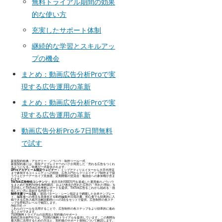
無料トライアル期間の効果
的な使い方
充実したサポート体制
継続的な学習とスキルアッ
プの機会
まとめ：動画広告分析Proで実
現する広告運用の革新
まとめ：動画広告分析Proで実
現する広告運用の革新
動画広告分析Proを7日間無料
で試す
新規契約特典：アカデミー・ノウハウ・制作ツール一式
新規契約者には、現役アドプレイヤーのパクが用意した「売れる広告をつくれ
るようになる」特典が一式提供されます。
DProアカデミー＆限定ウェビナー：
トップアフィリエイターから大手代理店
まで参加するコミュニティへの招待、広告入門からクリエイティブ制作まで扱
うウェビナーアーカイブ見放題、定期開催の交流会・勉強会への参加権が含ま
れます。
TikTok広告特化コンテンツ：
初月月利1000万円を達成した運用者のノウハウ
をまとめた有料noteを無料購読、および過去の売れた広告の「売れた理由」を
言語化したTikTok広告考察レポートを提供。TikTok広告をこれから始める・強
化したい方に直結する内容です。
制作支援ツール3点：
冒頭パターン・シーン指定まで網羅した台本テンプレー
ト、編集者への発注を具体化する動画編集外注指示書、初心者でも効果的に入
稿できる広告入稿方法解説動画——の3点をセットで提供。広告制作の各ステ
ップを即戦力レベルで補完します。
/wp:list –>
これらのツールを活用することで、広告制作の各ステップをより効率的に進め
ることができます。
7日間無料トライアルの活用法と契約後のサポート
動画広告分析Proでは、7日間の無料トライアルを提供しています。この期間を
最大限に活用するための方法と、契約後のサポート体制について解説します。