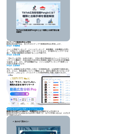
TikTok広告配信面Pangleとは？種類と出稿手順を徹
底解説
3ステップで業務効率化を実現
動画広告分析Proは、主に3つのステップで業務効率化を実現します。
Step1: 市場調査
トレンド商材ランキング、ジャンルランキング、検索機能、比較機能を活用し
て、今売れている商材を素早くリサーチできます。月1億件のビッグデータを
基に、市場の最新動向を把握することが可能です。
Step2: 広告企画
「売れている広告」をAIが分析し、広告の再生増加傾向をチェックできるアナ
リティクス機能や、広告出稿主の全広告を実績順に確認できる広告主分析機能
を提供します。また、LP分析機能では、ジャンル別LPランキングで業界ごと
の流行を把握できます。
Step3: 広告制作
売れている動画の台本を学習したAIが「広告動画台本」を短時間で自動生成し
ます。さらに、類似素材レコメンド機能により、適切な素材を見つけることが
できます。これにより、クリエイティブの制作時間を大幅に短縮できます。
動画広告分析Proの無料トライアルはこちら
動画広告分析Proの始め方：初期設定からの3分クイックスタート
動画広告分析Proを始めるのは非常に簡単です。以下の手順に従えば、わずか3
分で始められます。
✓ あわせて読みたい