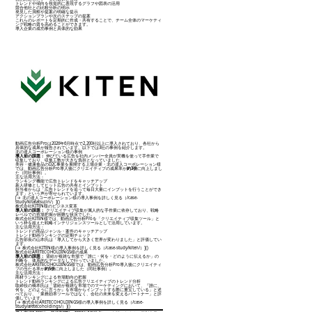
トレンドや傾向を視覚的に表現するグラフや図表の活用
競合他社との比較分析の明示
発見した洞察や提案の明確な提示
アクションプランや次のステップの提案
これらのレポートを定期的に作成・共有することで、チーム全体のマーケティ
ング戦略の質を高めることができます。
導入企業の成功事例と具体的な効果
動画広告分析Proは2026年6月時点で2,200社以上に導入されており、各社から
具体的な成果が報告されています。以下では3社の事例を紹介します。
北の達人コーポレーション様の事例
導入前の課題：
伸びている広告を社内メンバー全員が実機を使って手作業で
収集しており、収集工数が大きな負担となっていました。
美容・健康食品のD2C事業を展開する上場企業・北の達人コーポレーション様
では、動画広告分析Pro導入後にクリエイティブの成果率が
約3倍
に向上しまし
た（同社事例）。
主な活用方法：
ランキング機能で広告トレンドをキャッチアップ
新人研修としてヒット広告の共有とインプット
担当者からは「広告トレンドを追って毎日大量にインプットを行うことができ
ます」という声が寄せられています。
[→ 北の達人コーポレーション様の導入事例を詳しく見る（/case-
study/kitatatsujin/）]()
株式会社KITEN様のビジネス変革
導入前の課題：
クリエイティブ収集が属人的な手作業に依存しており、戦略
レベルでの市場把握が困難な状況でした。
株式会社KITEN様では、動画広告分析Proを「クリエイティブ収集ツール」と
いう枠を超えた戦略インテリジェンスツールとして活用しています。
主な活用方法：
トレンドの商品ジャンル・案件のキャッチアップ
トレンド動画ランキングの定期チェック
広告部長の山本氏は「導入してから大きく世界が変わりました」と評価してい
ます。
[→ 株式会社KITEN様の導入事例を詳しく見る（/case-study/kiten/）]()
株式会社ARETECOHOLDINGS様の成果
導入前の課題：
需給が複雑な市場で「誰に・何を・どのように伝えるか」の
判断を、体系的なデータなしで行っていました。
株式会社ARETECOHOLDINGS様では、動画広告分析Pro導入後にクリエイティ
ブの当たる率が
約5倍
に向上しました（同社事例）。
主な活用方法：
商材ランキングによる市場動向の把握
トレンド動画ランキングによる広告クリエイティブのトレンド分析
取締役の橋本氏は「需給が複雑な市場でのマーケティングにおいて、『誰に、
何を、どのように言うか』を市場からインプットする際に重宝している」と述
べており、「業務効率ツールではなく、会社の未来を変えるパートナー」と評
価しています。
[→ 株式会社ARETECOHOLDINGS様の導入事例を詳しく見る（/case-
study/aretecoholdings/）]()