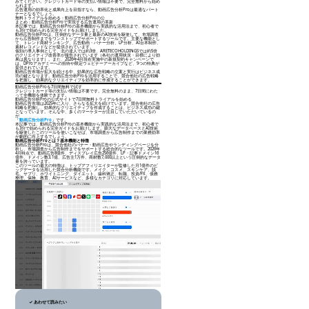
みてください。クレジットカード等の支払い情報は不要で、完全無料から始め
られます。
広告運用の効率化と成果向上を目指すなら、動画広告分析Proは最適なパート
ナーとなるでしょう。
無料トライアルを始める：動画広告分析Proの公
まとめ：動画広告分析Proで実現する広告運用の革新
本記事では、動画広告分析Proの基本機能から実践的な活用法まで、初心者で
も3分で始められる完全ガイドをお届けしました。
動画広告分析Proは、圧倒的なデータ量と最新のAI技術を駆使して、市場調査
から広告制作までをワンストップでサポートするツールです。主要な機能とし
て、トレンド商材ランキング、広告動画・バナー分析、LP分析、AI台本制作、
素材レコメンドなどが提供されています。
個別の導入事例として、北の達人では約3倍、ARETECOHOLDINGSでは約5倍
のクリエイティブ改善率が報告されています（各社の運用状況・目標により効
果は異なります）。また、2026年4月現在実施中の新規契約キャンペーンで
は、DProアカデミーへの招待や限定ウェビナーアーカイブなど、9つの特典が
提供されています。
動画広告市場が拡大を続ける中、効果的な広告戦略の立案と実行はビジネス成
功の鍵となります。動画広告分析Proを活用することで、競合他社の広告戦略
を把握し、効果的なクリエイティブを効率的に作成することができます。
動画広告分析Proを7日間無料で試す
クレジットカード等の支払い情報は不要です。完全無料のまま、7日間にわた
って全機能を体験できます。
動画広告分析Proの公式サイトで7日間無料トライアルを始める
動画広告市場は2025年に入り、さらなる拡大を続けています。競合他社の広告
戦略を把握し、効果的なクリエイティブを作成することは、ビジネス成功の鍵
となっています。そんな中、多くのマーケターが注目していただいているの
が
「動画広告分析Pro」
です。
本記事では、動画広告分析Proの基本機能から実践的な活用法まで、初心者で
も3分で始められる完全ガイドをお届けします。膨大なデータベースとAI技術
を駆使したこのツールを使いこなせば、市場調査から広告制作までの業務効率
が劇的に向上するでしょう。
動画広告分析Proとは？基本機能と特徴
動画広告分析Proは、競合他社のバナー・動画広告やランディングページを分
析し、市場調査から広告制作までをサポートする総合的なツールです。2026年
4月時点で、動画広告8億件、ディスプレイ広告256億件、LP・記事ドメイン16
億件、ドメイン数3.1億、広告主1万件、商材数7,000以上という圧倒的なデータ
量を誇っています。
このツールの最大の特徴は、トップアフィリエイターが監修した月1億件のビ
ッグデータを活用した競合分析機能です。メイク、コスメ、スキンケア、脱
毛、サプリ、ホワイトニング、ダイエット、歯科矯正、転職、投資/FX、債務
整理、保険、教育、AIサービスなど、多様なカテゴリに対応しています。
✓ あわせて読みたい