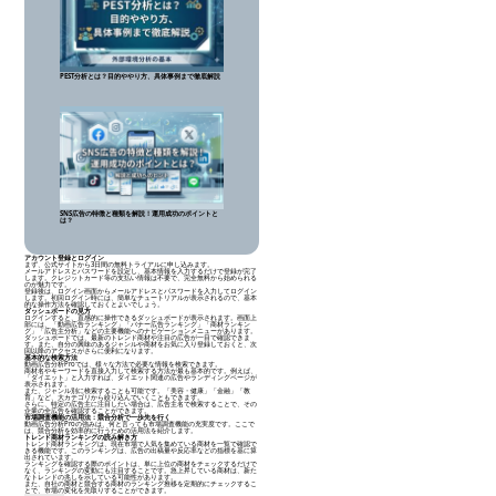
PEST分析とは？目的ややり方、具体事例まで徹底解説
SNS広告の特徴と種類を解説！運用成功のポイントと
は？
アカウント登録とログイン
まず、公式サイトから3日間の無料トライアルに申し込みます。
メールアドレスとパスワードを設定し、基本情報を入力するだけで登録が完了
します。クレジットカード等の支払い情報は不要で、完全無料から始められる
のが魅力です。
登録後は、ログイン画面からメールアドレスとパスワードを入力してログイン
します。初回ログイン時には、簡単なチュートリアルが表示されるので、基本
的な操作方法を確認しておくとよいでしょう。
ダッシュボードの見方
ログインすると、直感的に操作できるダッシュボードが表示されます。画面上
部には、「動画広告ランキング」「バナー広告ランキング」「商材ランキン
グ」「広告主分析」などの主要機能へのナビゲーションメニューがあります。
ダッシュボードでは、最新のトレンド商材や注目の広告が一目で確認できま
す。また、自分の興味のあるジャンルや商材をお気に入り登録しておくと、次
回以降のアクセスがさらに便利になります。
基本的な検索方法
動画広告分析Proでは、様々な方法で必要な情報を検索できます。
商材名やキーワードを直接入力して検索する方法が最も基本的です。例えば、
「ダイエット」と入力すれば、ダイエット関連の広告やランディングページが
表示されます。
また、ジャンル別に検索することも可能です。「美容・健康」「金融」「教
育」など、大カテゴリから絞り込んでいくこともできます。
さらに、特定の広告主に注目したい場合は、広告主名で検索することで、その
企業の全広告を確認することができます。
市場調査機能の活用法：競合分析で一歩先を行く
動画広告分析Proの強みは、何と言っても市場調査機能の充実度です。ここで
は、競合分析を効率的に行うための活用法を紹介します。
トレンド商材ランキングの読み解き方
トレンド商材ランキングは、現在市場で人気を集めている商材を一覧で確認で
きる機能です。このランキングは、広告の出稿量や反応率などの指標を基に算
出されています。
ランキングを確認する際のポイントは、単に上位の商材をチェックするだけで
なく、ランキングの変動にも注目することです。急上昇している商材は、新た
なトレンドの兆しを示している可能性があります。
また、自社の商材と競合する商材のランキング推移を定期的にチェックするこ
とで、市場の変化を先取りすることができます。