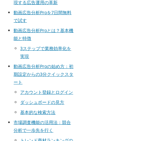
現する広告運用の革新
動画広告分析Proを7日間無料
で試す
動画広告分析Proとは？基本機
能と特徴
3ステップで業務効率化を
実現
動画広告分析Proの始め方：初
期設定からの3分クイックスタ
ート
アカウント登録とログイン
ダッシュボードの見方
基本的な検索方法
市場調査機能の活用法：競合
分析で一歩先を行く
トレンド商材ランキングの