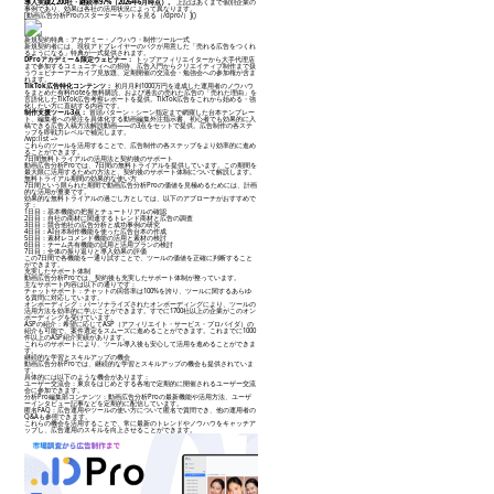
導入実績2,200社・継続率97%（2026年6月時点）。
上記はあくまで個別企業の
事例であり、効果は各社の活用状況によって異なります。
[動画広告分析Proのスターターキットを見る（/dpro/）]()
新規契約特典：アカデミー・ノウハウ・制作ツール一式
新規契約者には、現役アドプレイヤーのパクが用意した「売れる広告をつくれ
るようになる」特典が一式提供されます。
DProアカデミー＆限定ウェビナー：
トップアフィリエイターから大手代理店
まで参加するコミュニティへの招待、広告入門からクリエイティブ制作まで扱
うウェビナーアーカイブ見放題、定期開催の交流会・勉強会への参加権が含ま
れます。
TikTok広告特化コンテンツ：
初月月利1000万円を達成した運用者のノウハウ
をまとめた有料noteを無料購読、および過去の売れた広告の「売れた理由」を
言語化したTikTok広告考察レポートを提供。TikTok広告をこれから始める・強
化したい方に直結する内容です。
制作支援ツール3点：
冒頭パターン・シーン指定まで網羅した台本テンプレー
ト、編集者への発注を具体化する動画編集外注指示書、初心者でも効果的に入
稿できる広告入稿方法解説動画——の3点をセットで提供。広告制作の各ステ
ップを即戦力レベルで補完します。
/wp:list –>
これらのツールを活用することで、広告制作の各ステップをより効率的に進め
ることができます。
7日間無料トライアルの活用法と契約後のサポート
動画広告分析Proでは、7日間の無料トライアルを提供しています。この期間を
最大限に活用するための方法と、契約後のサポート体制について解説します。
無料トライアル期間の効果的な使い方
7日間という限られた期間で動画広告分析Proの価値を見極めるためには、計画
的な活用が重要です。
効果的な無料トライアルの過ごし方としては、以下のアプローチがおすすめで
す：
1日目：基本機能の把握とチュートリアルの確認
2日目：自社の商材に関連するトレンド商材と広告の調査
3日目：競合他社の広告分析と成功事例の研究
4日目：AI台本制作機能を使った広告台本の作成
5日目：素材レコメンド機能の活用と素材の検討
6日目：チーム共有機能の試用と活用プランの検討
7日目：全体の振り返りと導入効果の評価
この7日間で各機能を一通り試すことで、ツールの価値を正確に判断すること
ができます。
充実したサポート体制
動画広告分析Proでは、契約後も充実したサポート体制が整っています。
主なサポート内容は以下の通りです：
チャットサポート：チャットの回答率は100%を誇り、ツールに関するあらゆ
る質問に対応しています。
オンボーディング：パーソナライズされたオンボーディングにより、ツールの
活用方法を効率的に学ぶことができます。すでに1700社以上の企業がこのオン
ボーディングを受けています。
ASPの紹介：希望に応じてASP（アフィリエイト・サービス・プロバイダ）の
紹介も可能で、案件選定をスムーズに進めることができます。これまでに1000
件以上のASP紹介実績があります。
これらのサポートにより、ツール導入後も安心して活用を進めることができま
す。
継続的な学習とスキルアップの機会
動画広告分析Proでは、継続的な学習とスキルアップの機会も提供されていま
す。
具体的には以下のような機会があります：
ユーザー交流会：東京をはじめとする各地で定期的に開催されるユーザー交流
会に参加できます。
分析Pro編集部コンテンツ：動画広告分析Proの最新機能や活用方法、ユーザ
ーインタビュー記事などを定期的に配信しています。
匿名FAQ：広告運用やツールの使い方について匿名で質問でき、他の運用者の
Q&Aも参照できます。
これらの機会を活用することで、常に最新のトレンドやノウハウをキャッチア
ップし、広告運用のスキルを向上させることができます。