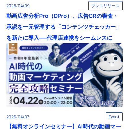
プレスリリース
2026/04/09
動画広告分析Pro（DPro）、広告CRの審査・
承認を一元管理する「コンテンツチェッカー」
を新たに導入──代理店連携をシームレスに
2026/04/07
Event
【無料オンラインセミナー】AI時代の動画マー