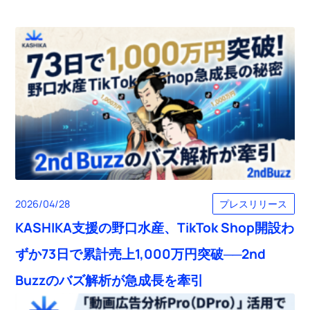
プレスリリース
2026/04/28
KASHIKA支援の野口水産、TikTok Shop開設わ
ずか73日で累計売上1,000万円突破──2nd
Buzzのバズ解析が急成長を牽引