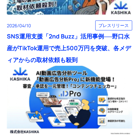
プレスリリース
2026/04/10
SNS運用支援「2nd Buzz」活用事例──野口水
産がTikTok運用で売上500万円を突破、各メデ
ィアからの取材依頼も殺到