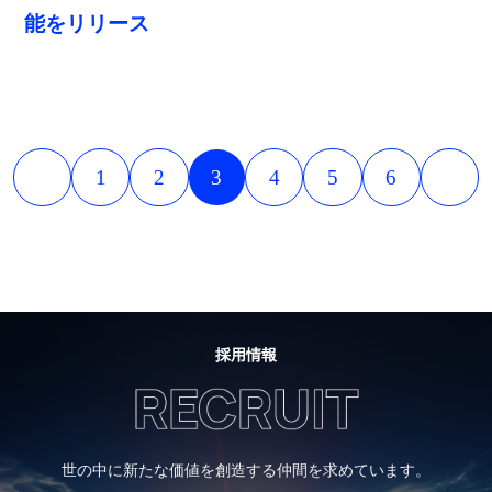
能をリリース
1
2
3
4
5
6
採用情報
世の中に新たな価値を創造する仲間を求めています。