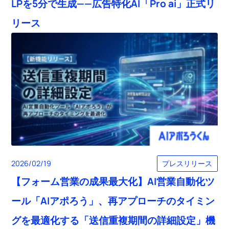
LPを5分で生成——広告特化AI「Pro ai」正式リ
リース
プレスリリース
2026/02/19
【フォーム営業の成果最大化】AI営業自動化ツ
ール「AIアポろう」、再アプローチのタイミン
グを最適化する「送信重複期間の詳細設定」機