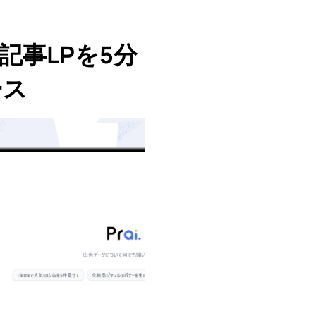
記事LPを5分
ース