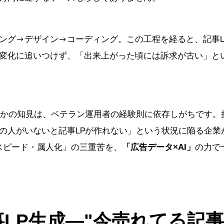
ング→デザイン→コーディング。この工程を経ると、記事L
の変化に追いつけず、「出来上がった頃には訴求が古い」と
すかの知見は、ベテラン運用者の経験則に依存しがちです。
の人がいないと記事LPが作れない」という状況に陥る企業
ト・スピード・属人化」の三重苦を、
の力で
「広告データ×AI」
の記事LP生成—"今売れてる記