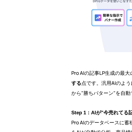
Pro AIの記事LP生成の最
点です。汎用AIのよ
する
から"勝ちパターン"を自
Step 1：AIが"今売れ
Pro AIのデータベース