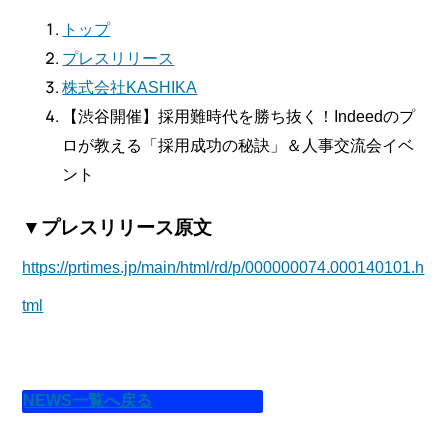
トップ
プレスリリース
株式会社KASHIKA
【渋谷開催】採用難時代を勝ち抜く！Indeedのプ
ロが教える「採用成功の秘訣」＆人事交流会イベ
ント
▼プレスリリース原文
https://prtimes.jp/main/html/rd/p/000000074.000140101.h
tml
NEWS一覧へ戻る