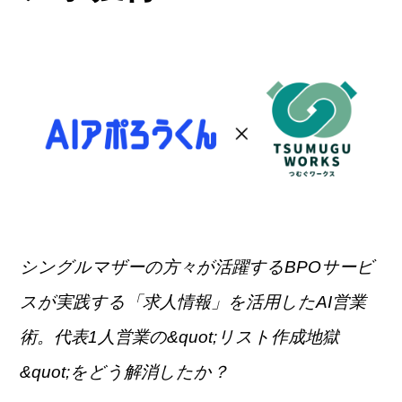
シングルマザーの方々が活躍するBPOサービ
スが実践する「求人情報」を活用したAI営業
術。代表1人営業の&quot;リスト作成地獄
&quot;をどう解消したか？