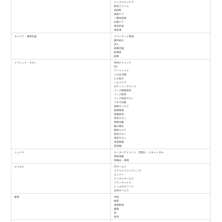
メンズスキンケア
除毛クリーム
洗顔料
体臭ケア
二重美容液
白髪ケア
薄毛対策
美容液
キャリア・雇用支援
フリーランス育成
案件紹介
求人
就職支援
転職系
副業
クリニック・サロン
AGAクリニック
ICL
アートメイク
いびき治療
ピル処方
ヘルスケア
ボディメンテナンス
メンズ医療脱毛
メンズ脱毛
メンズ美容サロン
ワキガ治療
医療サービス
医療痩身
医療脱毛
育毛サロン
禁煙治療
歯の矯正
痩身エステ
脱毛サロン
美容サロン
美容医療
美容鍼
ニュース
エンターテイメント・芸能人・スキャンダル
環境保護
情報誌・新聞
ビジネス
ITサービス
クラウドファンディング
セミナー
ビジネスサービス
フランチャイズ
レンタルオフィス
決済サービス
教育
学校
教育
資格取得
書籍
本
留学