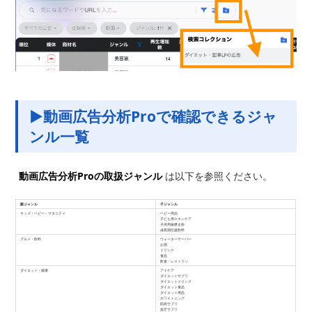
▶動画広告分析Proで確認できるジャ
ンル一覧
動画広告分析Proの取扱ジャンル
は以下を参照ください。
親ジャンル
子ジャンル
キッズ・ベビー・マタニティ
ベビー用品
子ども用スキンケア
子供用歯磨き粉
成長期応援飲料
グルメ・飲料
ウォーターサーバー
お酒
ドリンク
食品
飲食・レストラン
ダイエット・健康
アイケア
ダイエットサプリ
ダイエットドリンク
ダイエット食品
ダイエット用品
ホワイトニング
筋肉サプリ
血圧サプリ