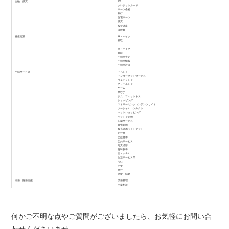
金融・投資
FX
クレジットカード
ローン会社
銀行
住宅ローン
投資
投資講座
保険業
資産売買
車・バイク
買取
車・バイク
買取
不動産査定
不動産情報
不動産設備
生活サービス
イベント
インターネットサービス
ウェディング
クリーニング
ゲーム
サウナ
ジム・フィットネス
ショッピング
ストリーミングコンテンツサイト
ソーシャルコンタクト
ネットショッピング
ペットその他
印刷サービス
害虫駆除
観光スポットチケット
給付金
公益慈善
公共サービス
写真撮影
趣味教養
宿・ホテル
生活サービス業
占い
宅食
旅行
恋愛・結婚
法務・財務支援
債務整理
士業相談
何かご不明な点やご質問がございましたら、お気軽にお問い合
わせくださいませ。