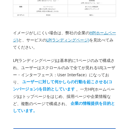
お問い合わせフォーム など・・
採用情報
お問い合わせフォーム など・・
目的
コンバージョン
多くの人に情報提供
(購入やお問い合わせなど、
企業のブランディング
訪問者に特定の行動を起こさせる）
ターゲット
特定的
幅広い
イメージがしにくい場合は、弊社の企業の
HP(ホームペー
ジ)
と、サービスの
LP(ランディングページ)
を見比べてみ
てください。
LP(ランディングページ)は基本的に1ページのみで構成さ
れ、ユーザーはスクロールのみで全てが見れるUI(ユーザ
ー・インターフェース：User Interface）になってお
り、
ユーザーに対して何かしらの行動を起こさせる(コ
ンバージョン
)
を目的としています
。一方HP(ホームペー
ジ)はトップページをはじめ、採用ページや企業情報な
ど、複数のページで構成され、
企業の情報提供を目的と
しています。