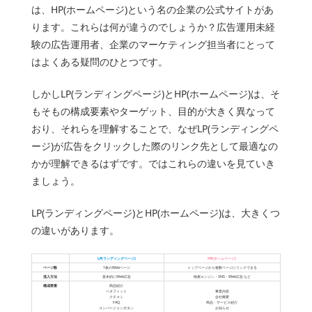
は、HP(ホームページ)という名の企業の公式サイトがあ
ります。これらは何が違うのでしょうか？広告運用未経
験の広告運用者、企業のマーケティング担当者にとって
はよくある疑問のひとつです。
しかしLP(ランディングページ)とHP(ホームページ)は、そ
もそもの構成要素やターゲット、目的が大きく異なって
おり、それらを理解することで、なぜLP(ランディングペ
ージ)が広告をクリックした際のリンク先として最適なの
かが理解できるはずです。ではこれらの違いを見ていき
ましょう。
LP(ランディングページ)とHP(ホームページ)は、大きくつ
の違いがあります。
LP(ランディングページ)
HP(ホームページ)
ページ数
1枚のWebページ
トップページから複数ページにリンクできる
流入方法
基本的にWeb広告
検索エンジン・SNS・Web広告 など
構成要素
商品紹介
ベネフィット
事業内容
クチコミ
会社概要
FAQ
商品・サービス紹介
コンバージョンボタン
お知らせ