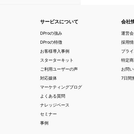
サービスについて
会社
DProの強み
運営会
DProの特徴
採用情
お客様導入事例
プライ
スターターキット
特定商
ご利用ユーザーの声
お問い
対応媒体
7日間
マーケティングブログ
よくある質問
ナレッジベース
セミナー
事例