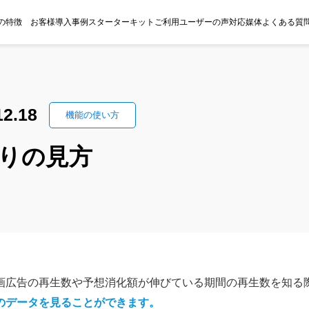
roの特徴
お客様導入事例
スターターキット
ご利用ユーザーの声
対応媒体
よくある質
12.18
機能の使い方
りの見方
画広告の再生数や予想消化額が伸びている期間の再生数を知る
のデータを見ることができます。