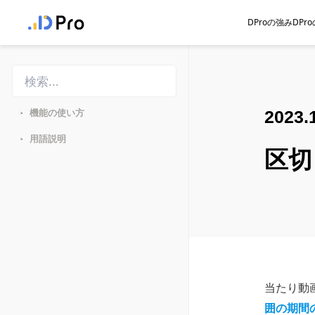
DProの強み
DP
機能の使い方
2023.
>
用語説明
>
区切
当たり動
囲の期間